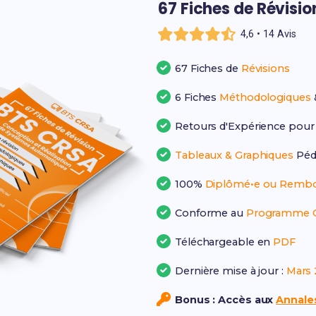
67 Fiches de Révisi
4,6 • 14 Avis
67 Fiches de
Révisions
6 Fiches
Méthodologiques
Retours d'Expérience pou
Tableaux & Graphiques
Péd
100%
Diplômé•e ou Rembo
Conforme au
Programme Of
Téléchargeable en
PDF
Dernière mise à jour :
Mars 
Bonus : Accès aux
Annales