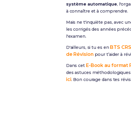
système automatique
, l'or
à connaître et à comprendre.
Mais ne t'inquiète pas, avec u
les corrigés des années précéd
l'examen.
BTS CR
D'ailleurs, si tu es en
de Révision
pour t’aider à ré
E-Book au format
Dans cet
des astuces méthodologiques e
ici
. Bon courage dans tes révis
Révise efficacement av