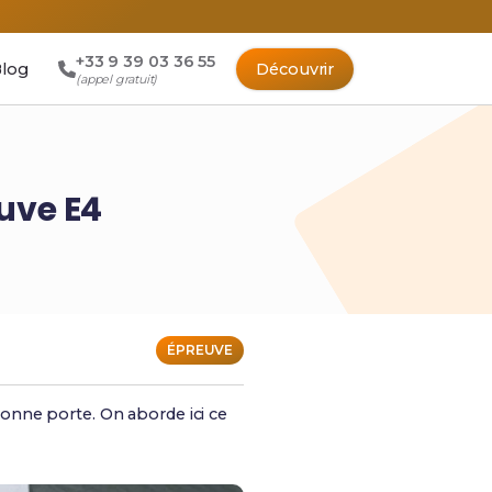
+33 9 39 03 36 55
log
Découvrir
(appel gratuit)
euve E4
ÉPREUVE
bonne porte. On aborde ici ce