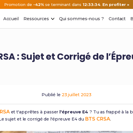
Promotion de
-42%
se terminant dans
12:33:33
.
En profiter »
Accueil
Ressources
Qui sommes-nous ?
Contact
B
SA : Sujet et Corrigé de l’Épr
Publié le
23 juillet 2023
CRSA
et t'apprêtes à passer
l'épreuve E4
? Tu as frappé à la 
BTS CRSA
e sujet et le corrigé de l'épreuve E4 du
.