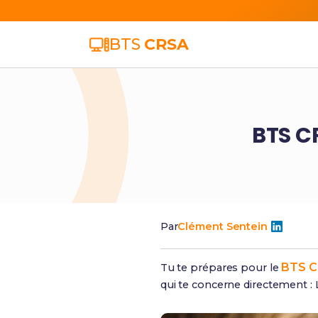
BTS
CRSA
BTS CR
Par
Clément Sentein
BTS 
Tu te prépares pour le
qui te concerne directement : L