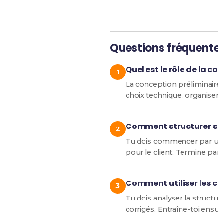
Questions fréquent
Quel est le rôle de la 
La conception préliminaire 
choix technique, organiser
Comment structurer so
Tu dois commencer par un 
pour le client. Termine pa
Comment utiliser les c
Tu dois analyser la struct
corrigés. Entraîne-toi en