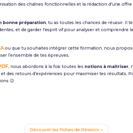
ganisation des chaînes fonctionnelles et la rédaction d'une off
ne
bonne préparation
, tu as toutes les chances de réussir. Il te
entes, et de garder l'esprit vif pour analyser et comprendre le
SA
ou que tu souhaites intégrer cette formation, nous propo
viser l’ensemble de tes épreuves.
 PDF
, nous abordons à la fois toutes les
notions à maîtriser
,
t des retours d’expériences pour maximiser tes résultats. Po
ions 😉
Prêt(e) à réussir ton examen ?
ec nos
67 Fiches de Révision
pour le BTS CRSA et maximise te
Découvrir les Fiches de Révision →