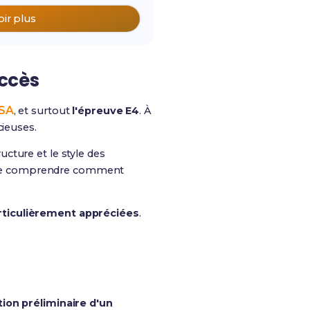
oir plus
uccès
SA
, et surtout
l'épreuve E4
. À
cieuses.
ucture et le style des
ent de comprendre comment
rticulièrement appréciées
.
ion préliminaire d'un