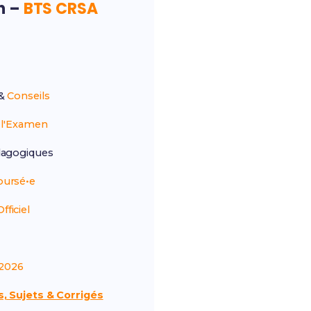
on –
BTS CRSA
&
Conseils
r
l'Examen
agogiques
ursé•e
ficiel
2026
, Sujets & Corrigés